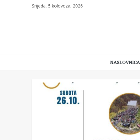
Skip
Srijeda, 5 kolovoza, 2026
to
content
Kraljeva
NASLOVNICA
Sutjeska
Naše
stolno
mjesto