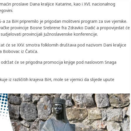
maćin proslave Dana kraljice Katarine, kao i XVI. nacionalnog
govini.
-a za BiH pripremilo je prigodan molitveni program za sve vjernike.
evačke provincije Bosne Srebrene fra Zdravko Dadić a propovijedat će
sudjelovati provincijali Južnoslavenske konferencije.
t će se XXV. smotra folklornih društava pod nazivom Dani kraljice
va Bobovac iz Čatića.
sati održat će se prigodna promocija knjige pod naslovom Snaga
je iz različitih krajeva BiH, mole se vjernici da slijede upute