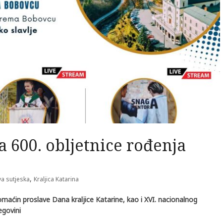
 600. obljetnice rođenja
,
va sutjeska
Kraljica Katarina
omaćin proslave Dana kraljice Katarine, kao i XVI. nacionalnog
egovini