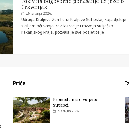
Poziv na odgovorno ponašanje uz jezero
Crkvenjak
26. srpnja 2026.
Udruga Kraljeve Zemlje iz Kraljeve Sutjeske, koja djeluje
s ciljem očuvanja, revitalizacije i razvoja sutješko-
kakanjskog kraja, pozvala je sve posjetitelje
Priče
I
Promišljanja o voljenoj
Sutjesci
7. ožujka 2026.
e