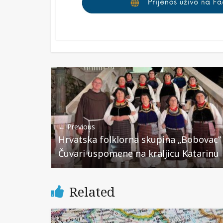
← Previous
Hrvatska folklorna skupina „Bobovac”
Čuvari uspomene na kraljicu Katarinu
Related