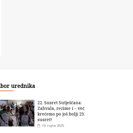
zbor urednika
22. Susret Sutješčana:
Zahvala, rezime i – već
krećemo po još bolji 23.
susret!
19. rujna 2025.