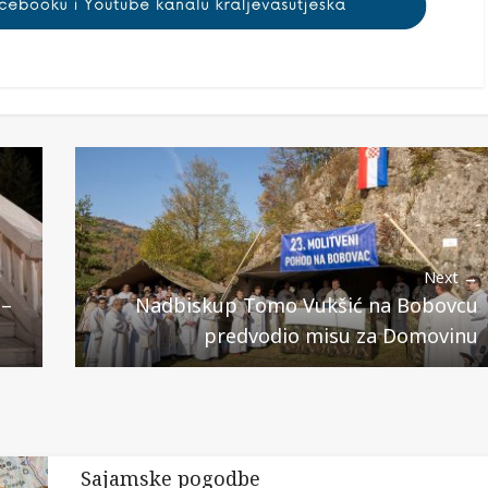
Next →
 –
Nadbiskup Tomo Vukšić na Bobovcu
predvodio misu za Domovinu
Sajamske pogodbe