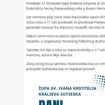
Unedjelju 27. listopada župa Kraljeva Sutjeska je do
hodočašća trećeg franjevačkog reda u Bosni i Herce
Sat vremena prije svete mise Nacionalno vijeće OFS
Svetu misu u 11 sati predvodit će provincijal Franj
generalni ministar fra Massimo Fusarelli. Na misi će 
Nakon svete mise na platou ispred samostana održa
Katarine, u organizaciji Hrvatskog folklornog društ
Također, isti dan u crkvi sv. Ivana Krstitelja u 17 
mentora, autora Mije Maroša.
Zbog većeg broja vjernika i hodočasnika koji se očeku
policijskih službenika koji će regulirati promet.