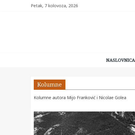
Skip
Petak, 7 kolovoza, 2026
to
content
Kraljeva
NASLOVNICA
Sutjeska
Naše
Kolumne
stolno
mjesto
Kolumne autora Mijo Franković i Nicolae Golea