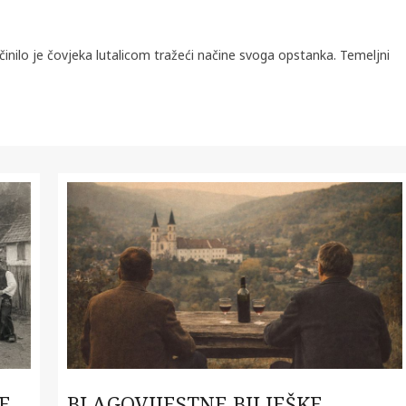
inilo je čovjeka lutalicom tražeći načine svoga opstanka. Temeljni
E
BLAGOVIJESTNE BILJEŠKE