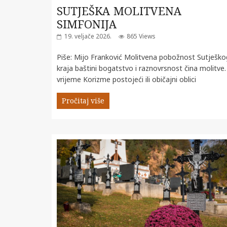
SUTJEŠKA MOLITVENA
SIMFONIJA
19. veljače 2026.
865 Views
Piše: Mijo Franković Molitvena pobožnost Sutješko
kraja baštini bogatstvo i raznovrsnost čina molitve.
vrijeme Korizme postojeći ili običajni oblici
Pročitaj više