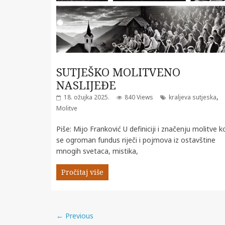
SUTJEŠKO MOLITVENO
NASLIJEĐE
,
18. ožujka 2025.
840 Views
kraljeva sutjeska
Molitve
Piše: Mijo Franković U definiciji i značenju molitve ko
se ogroman fundus riječi i pojmova iz ostavštine
mnogih svetaca, mistika,
Pročitaj više
← Previous