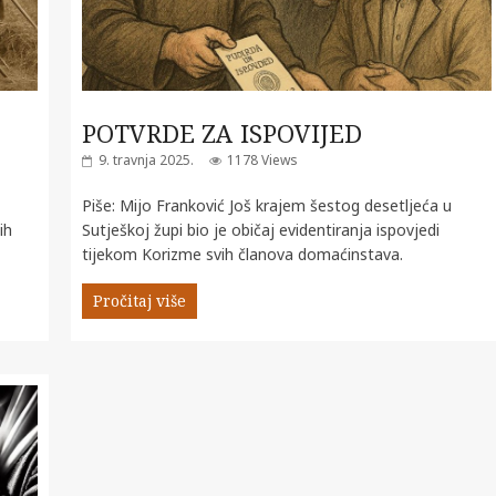
POTVRDE ZA ISPOVIJED
9. travnja 2025.
1178 Views
Piše: Mijo Franković Još krajem šestog desetljeća u
ih
Sutješkoj župi bio je običaj evidentiranja ispovjedi
tijekom Korizme svih članova domaćinstava.
Pročitaj više