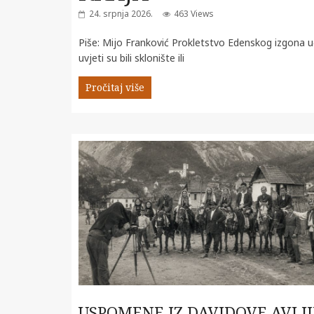
24. srpnja 2026.
463 Views
Piše: Mijo Franković Prokletstvo Edenskog izgona uč
uvjeti su bili sklonište ili
Pročitaj više
USPOMENE IZ DAVIDOVE AVLIJ