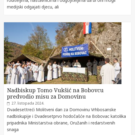
roditeljima, nastavnicima i odgojiteljima da bi oni mogli
medijski odgajati djecu, ali
Nadbiskup Tomo Vukšić na Bobovcu
predvodio misu za Domovinu
27. listopada 2024.
Dvadesettreći Molitveni dan za Domovinu Vrhbosanske
nadbiskupije i Dvadesetprvo hodočašće na Bobovac katolika
pripadnika Ministarstva obrane, Oružanih i redarstvenih
snaga