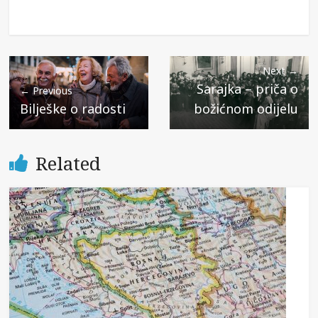
Next →
Sarajka – priča o
← Previous
Bilješke o radosti
božićnom odijelu
Related