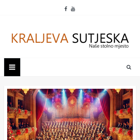
Skip
to
content
Kraljeva
Sutjeska
Naše
stolno
mjesto