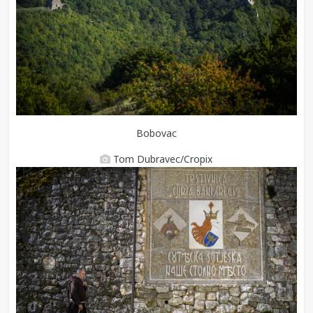
Bobovac
Tom Dubravec/Cropix