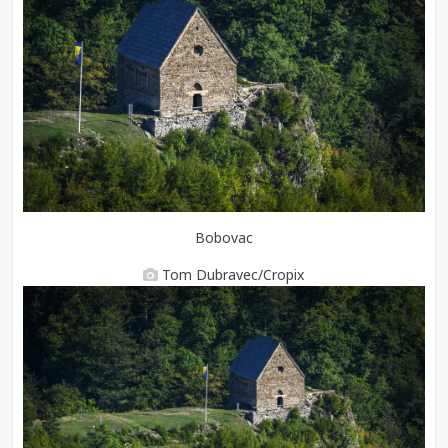
Bobovac
Tom Dubravec/Cropix