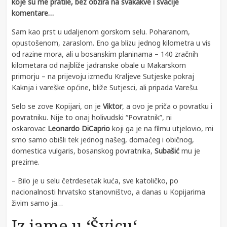
koje su me pratile, bez obzira na svakakve i svačije
komentare…
Sam kao prst u udaljenom gorskom selu. Poharanom,
opustošenom, zaraslom. Eno ga blizu jednog kilometra u vis
od razine mora, ali u bosanskim planinama – 140 zračnih
kilometara od najbliže jadranske obale u Makarskom
primorju – na prijevoju između Kraljeve Sutjeske pokraj
Kaknja i vareške općine, bliže Sutjesci, ali pripada Varešu.
Selo se zove Kopijari, on je
Viktor
, a ovo je priča o povratku i
povratniku.
Nije to onaj holivudski “Povratnik”, ni
oskarovac
Leonardo DiCaprio
koji ga je na filmu utjelovio, mi
smo samo obišli tek jednog našeg, domaćeg i običnog,
domestica vulgaris, bosanskog povratnika,
Subašić
mu je
prezime.
– Bilo je u selu četrdesetak kuća, sve katoličko, po
nacionalnosti hrvatsko stanovništvo, a danas u Kopijarima
živim samo ja…
Iz jame u ‘Švicu‘