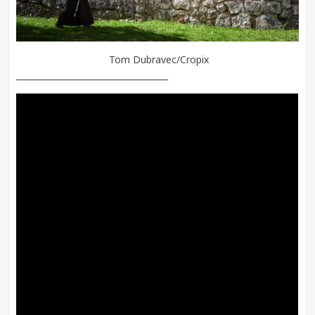
Tom Dubravec/Cropix
____________________________________