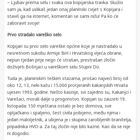
– Ljubav prema selu i svaka ova kopijarska travka. Skužio
sam ja, kad uslikaš jedan onaj planinski cvijet s Kopijara i
staviš ga na internet, komentari se sami nižu! Pa ko će
zaboravit svoje!
Prvo stradalo vareško selo
Kopijari su prvo selo vareške općine koje je nastradalo u
nesretnom sukobu Armije BiH i Hrvatskog vijeća obrane,
nepun tjedan prije nego će strašan, prestrašan zločin
doživjeti Bošnjaci u vareškom selu Stupni Do.
Tuda je, planinskim teškim stazama, prošao najveći broj od
oko 12, 13, neki kažu i 15.000 protjeranih kakanjskih Hrvata
ujesen 1993. godine. Nešto kasnije, svi zajedno su, Kakanjci i
Varešaci, morali dalje u progonstvo. Kopijari su zauzeti 19.
listopada: 150 mještana ostalo je bez domova, sve
opljačkano i spaljeno, šest civila pobijeno, među njima i
jedan maloljetnik, a ubijena je i skupina zarobljenih branitelja,
pripadnika HVO-a. Za taj zločin nije bilo kazne. Kao da se nije
ni dogodio.