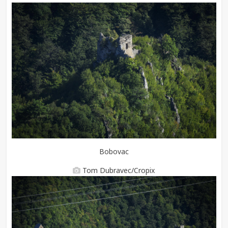
Bobovac
Tom Dubravec/Cropix