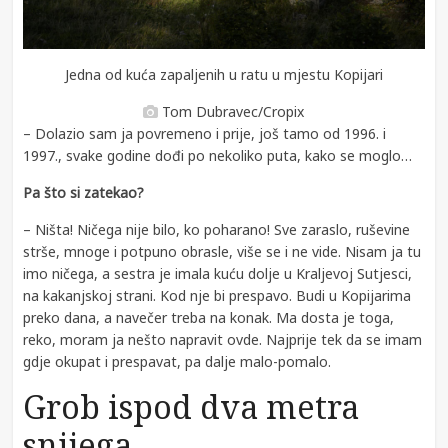
Jedna od kuća zapaljenih u ratu u mjestu Kopijari
Tom Dubravec/Cropix
– Dolazio sam ja povremeno i prije, još tamo od 1996. i
1997., svake godine dođi po nekoliko puta, kako se moglo…
Pa što si zatekao?
– Ništa! Ničega nije bilo, ko poharano! Sve zaraslo, ruševine
strše, mnoge i potpuno obrasle, više se i ne vide. Nisam ja tu
imo ničega, a sestra je imala kuću dolje u Kraljevoj Sutjesci,
na kakanjskoj strani. Kod nje bi prespavo. Budi u Kopijarima
preko dana, a navečer treba na konak. Ma dosta je toga,
reko, moram ja nešto napravit ovde. Najprije tek da se imam
gdje okupat i prespavat, pa dalje malo-pomalo.
Grob ispod dva metra
snijega