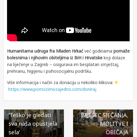
Humanitarna udruga fra Mladen Hrkać
već godinama
pomaže
bolesnima i njihovim obiteljima iz BiH i Hrvatske
koji dolaze
na liječenje u Zagreb – osigurava im besplatan smještaj,
prehranu, higijenu i psihosocijalnu podršku.
← Previous
Više informacija i način za donaciju u nekoliko klikova:
Čuvari bosanskih
https://www.pomozimozajedno.com/doniraj
uspomena, fratri
Kraljeve Sutjeske:
Next →
‘Teško je gledati
MJESEC SJEĆANJA,
sva naša opustjela
MOLITVE I
sela‘
OBIČAJA