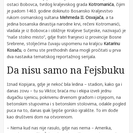
ostaci Bobovca, tvrdog kraljevskog grada
Kotromanića
, čijim
je padom 1463. godine dokinuto Bosansko Kraljevstvo
rukom osmanskog sultana
Mehmeda II. Osvajača
, a ta
jedina bosanska dinastija narodne krvi, rečeni Kotromanići,
vladala je iz Bobovca i obližnje Kraljeve Sutjeske, nazivajući je
“naše stolno misto”, gdje fratri franjevci iz provincije Bosne
Srebrene, stoljećima čuvaju uspomenu na kraljicu
Katarinu
Kosaču
, o čemu ste prethodnih dana mogli pročitati u prva
dva nastavka tematskog reportažnog serijala.
Da nisu samo na Fejsbuku
Iznad Kopijara, gdje je nekoć bila ledina – stadion, kako ga i
danas zovu – tu su Viktor, braća mu i ekipa izveli jednu
dugačku sjenicu, pokrivenu drvenom građom i crijepom, na
betonskim stupovima i s betonskim stolovima, odakle pogled
puca na to, danas ipak ljepše gorsko igralište. To im dođe
kao društveni dom na otvorenom.
– Nema kud nas nije rasulo, gdje nas nema – Amerika,