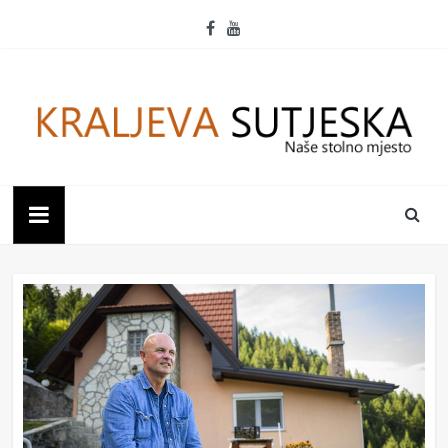
Skip
to
content
Kraljeva
Sutjeska
Naše
stolno
mjesto