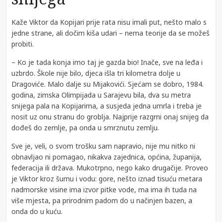
Kaže Viktor da Kopijari prije rata nisu imali put, nešto malo s
jedne strane, ali dočim kiša udari – nema teorije da se možeš
probiti.
– Ko je tada konja imo taj je gazda bio! Inače, sve na leđa i
uzbrdo. Škole nije bilo, djeca išla tri kilometra dolje u
Dragoviće. Malo dalje su Mijakovići. Sjećam se dobro, 1984.
godina, zimska Olimpijada u Sarajevu bila, dva su metra
snijega pala na Kopijarima, a susjeda jedna umrla i treba je
nosit uz onu stranu do groblja. Najprije razgrni onaj snijeg da
dođeš do zemlje, pa onda u smrznutu zemlju.
Sve je, veli, o svom trošku sam napravio, nije mu nitko ni
obnavljao ni pomagao, nikakva zajednica, općina, županija,
federacija ili država. Mukotrpno, nego kako drugačije. Proveo
je Viktor kroz šumu i vodu: gore, nešto iznad tisuću metara
nadmorske visine ima izvor pitke vode, ma ima ih tuda na
više mjesta, pa prirodnim padom do u načinjen bazen, a
onda do u kuću.