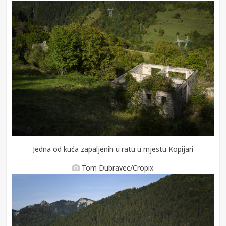
Jedna od kuća zapaljenih u ratu u mjestu Kopijari
Tom Dubravec/Cropix