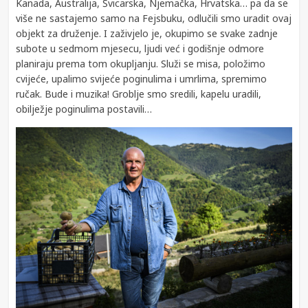
Kanada, Australija, Švicarska, Njemačka, Hrvatska… pa da se
više ne sastajemo samo na Fejsbuku, odlučili smo uradit ovaj
objekt za druženje. I zaživjelo je, okupimo se svake zadnje
subote u sedmom mjesecu, ljudi već i godišnje odmore
planiraju prema tom okupljanju. Služi se misa, položimo
cvijeće, upalimo svijeće poginulima i umrlima, spremimo
ručak. Bude i muzika! Groblje smo sredili, kapelu uradili,
obilježje poginulima postavili…