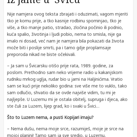
Nije namjera ovog teksta zbrajati i oduzimati, vagom mjeriti
tko je komu prije, a tko kasnije rodbinu spominjao, tko je
više, a tko manje patio, stradao, zločina počinio ili podnio,
kuća spalio, životinja i ljudi pobio, nema to smisla, nije ga
imalo ni dosad, već nam je namjera bila pokazati da života
može biti i poslije smrti, pa i tamo gdje proplamsaje
preporoda nikad ne biste očekivali.
– Ja sam u Švicarsku otišo prije rata, 1989. godine, za
poslom. Prethodno sam neko vrijeme radio u kakanjskom
rudniku mrkog uglja, rudar bio u jami na Haljinićima. Vratio
sam se kući prije nekoliko godina: sve više me to vuklo, tako
sam odlučio, shvatio da se ovde najviše vidim, tu mi je
najljepše. U Luzernu mi je ostala obitelj, supruga i djeca, ako
ste čuli za Luzern, lijep grad, ko i svaki u Švici…
Što to Luzern nema, a pusti Kopijari imaju?
– Nema dušu, nema moje srce, razumiješ, moje je srce na
mojoj planini! Tamo sam ja sve sredio, u Luzernu,