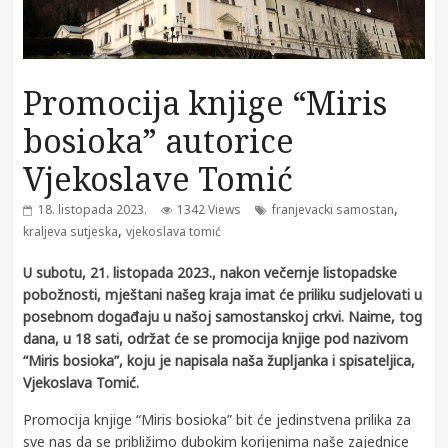
Promocija knjige “Miris
bosioka” autorice
Vjekoslave Tomić
,
18. listopada 2023.
1342 Views
franjevacki samostan
,
kraljeva sutjeska
vjekoslava tomić
U subotu, 21. listopada 2023., nakon večernje listopadske
pobožnosti, mještani našeg kraja imat će priliku sudjelovati u
posebnom događaju u našoj samostanskoj crkvi. Naime, tog
dana, u 18 sati, održat će se promocija knjige pod nazivom
“Miris bosioka”, koju je napisala naša župljanka i spisateljica,
Vjekoslava Tomić.
Promocija knjige “Miris bosioka” bit će jedinstvena prilika za
sve nas da se približimo dubokim korijenima naše zajednice