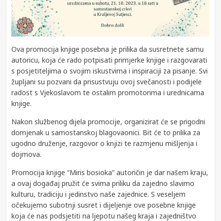
Ova promocija knjige posebna je prilika da susretnete samu
autoricu, koja će rado potpisati primjerke knjige i razgovarati
s posjetiteljima o svojim iskustvima i inspiraciji za pisanje. Svi
župljani su pozvani da prisustvuju ovoj svečanosti i podijele
radost s Vjekoslavom te ostalim promotorima i urednicama
knjige.
Nakon službenog dijela promocije, organizirat će se prigodni
domjenak u samostanskoj blagovaonici. Bit će to prilika za
ugodno druženje, razgovor o knjizi te razmjenu mišljenja i
dojmova.
Promocija knjige “Miris bosioka” autoričin je dar našem kraju,
a ovaj događaj pružit će svima priliku da zajedno slavimo
kulturu, tradiciju i jedinstvo naše zajednice. S veseljem
očekujemo subotnji susret i dijeljenje ove posebne knjige
koja će nas podsjetiti na ljepotu našeg kraja i zajedništvo