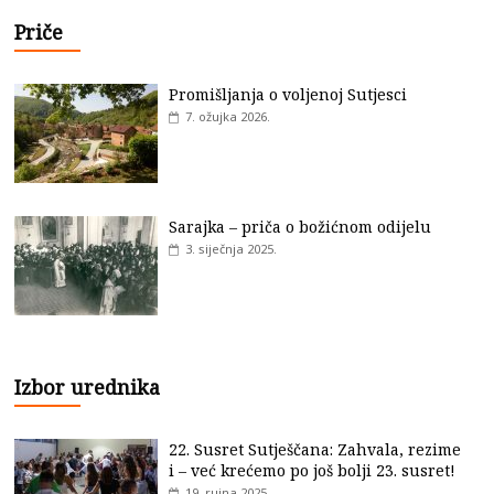
Priče
Promišljanja o voljenoj Sutjesci
7. ožujka 2026.
Sarajka – priča o božićnom odijelu
3. siječnja 2025.
Izbor urednika
22. Susret Sutješčana: Zahvala, rezime
i – već krećemo po još bolji 23. susret!
19. rujna 2025.