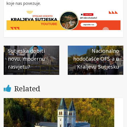
koje nas povezuje.
← Previous
Next →
Hoće li i Kraljeva
Poziv na XV.
Sutjeska dobiti
Nacionalno
novu, modernu
hodočašće OFS-a u
rasvjetu?
Kraljevu Sutjesku
Related