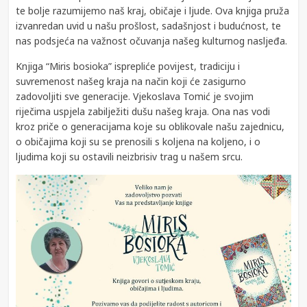
te bolje razumijemo naš kraj, običaje i ljude. Ova knjiga pruža
izvanredan uvid u našu prošlost, sadašnjost i budućnost, te
nas podsjeća na važnost očuvanja našeg kulturnog nasljeđa.
Knjiga “Miris bosioka” isprepliće povijest, tradiciju i
suvremenost našeg kraja na način koji će zasigurno
zadovoljiti sve generacije. Vjekoslava Tomić je svojim
riječima uspjela zabilježiti dušu našeg kraja. Ona nas vodi
kroz priče o generacijama koje su oblikovale našu zajednicu,
o običajima koji su se prenosili s koljena na koljeno, i o
ljudima koji su ostavili neizbrisiv trag u našem srcu.