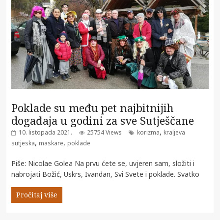
Poklade su među pet najbitnijih
događaja u godini za sve Sutješčane
,
10. listopada 2021.
25754 Views
korizma
kraljeva
,
,
sutjeska
maskare
poklade
Piše: Nicolae Golea Na prvu ćete se, uvjeren sam, složiti i
nabrojati Božić, Uskrs, Ivandan, Svi Svete i poklade. Svatko
Pročitaj više