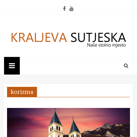
Skip
to
content
Kraljeva
Sutjeska
Naše
korizma
stolno
mjesto