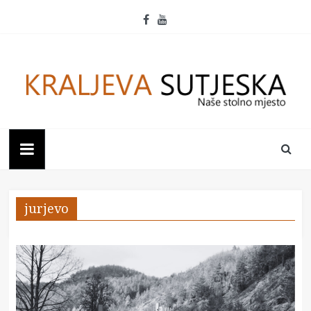
Skip
to
content
Kraljeva
Sutjeska
Naše
jurjevo
stolno
mjesto