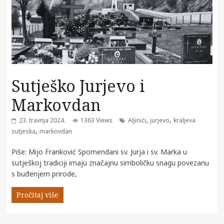
Sutješko Jurjevo i
Markovdan
,
,
23. travnja 2024.
1363 Views
Aljinići
jurjevo
kraljeva
,
sutjeska
markovdan
Piše: Mijo Franković Spomendani sv. Jurja i sv. Marka u
sutješkoj tradiciji imaju značajnu simboličku snagu povezanu
s buđenjem prirode,
Pročitaj više