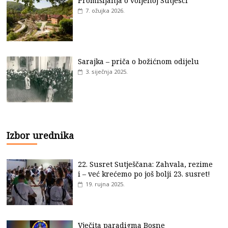
Promišljanja o voljenoj Sutjesci
7. ožujka 2026.
Sarajka – priča o božićnom odijelu
3. siječnja 2025.
Izbor urednika
22. Susret Sutješčana: Zahvala, rezime
i – već krećemo po još bolji 23. susret!
19. rujna 2025.
Vječita paradigma Bosne