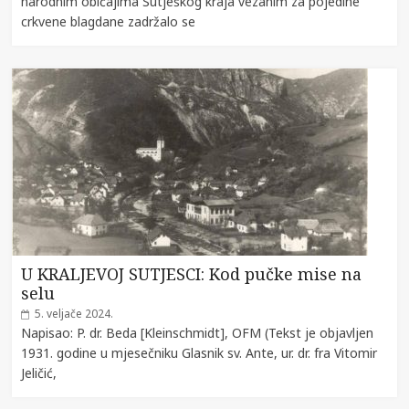
narodnim običajima Sutješkog kraja vezanim za pojedine
crkvene blagdane zadržalo se
U KRALJEVOJ SUTJESCI: Kod pučke mise na
selu
5. veljače 2024.
Napisao: P. dr. Beda [Kleinschmidt], OFM (Tekst je objavljen
1931. godine u mjesečniku Glasnik sv. Ante, ur. dr. fra Vitomir
Jeličić,