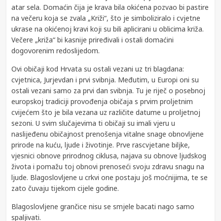
atar sela. Domaćin čija je krava bila okićena pozvao bi pastire
na večeru koja se zvala „Križi“, što je simboliziralo i cvjetne
ukrase na okićenoj kravi koji su bili aplicirani u oblicima križa.
Večere „križa“ bi kasnije priređivali i ostali domaćini
dogovorenim redoslijedom.
Ovi običaji kod Hrvata su ostali vezani uz tri blagdana:
cvjetnica, Jurjevdan i prvi svibnja. Međutim, u Europi oni su
ostali vezani samo za prvi dan svibnja. Tu je riječ o posebnoj
europskoj tradiciji provođenja običaja s prvim proljetnim
cvijećem što je bila vezana uz različite datume u proljetnoj
sezoni. U svim slučajevima ti običaji su imali vjeru u
naslijeđenu običajnost prenošenja vitalne snage obnovljene
prirode na kuću, ljude i životinje. Prve rascvjetane biljke,
vjesnici obnove prirodnog ciklusa, najava su obnove ljudskog
života i pomažu toj obnovi prenoseći svoju zdravu snagu na
ljude. Blagoslovljene u crkvi one postaju još moćnijima, te se
zato čuvaju tijekom cijele godine.
Blagoslovljene grančice nisu se smjele bacati nago samo
spaljivati.