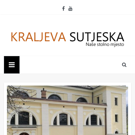
Skip
to
content
Kraljeva
Sutjeska
Naše
stolno
mjesto