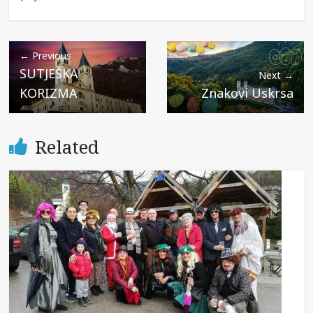
← Previous
SUTJEŠKA
Next →
KORIZMA
Znakovi Uskrsa
Related