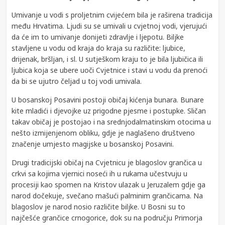
Umivanje u vodi s proljetnim cvijećem bila je raširena tradicija
među Hrvatima. Ljudi su se umivali u cvjetnoj vodi, vjerujući
da će im to umivanje donijeti zdravlje i ljepotu. Biljke
stavljene u vodu od kraja do kraja su različite: ljubice,
drijenak, bršljan, i sl. U sutješkom kraju to je bila ljubičica ili
ljubica koja se ubere uoči Cvjetnice i stavi u vodu da prenoći
da bi se ujutro čeljad u toj vodi umivala.
U bosanskoj Posavini postoji običaj kićenja bunara. Bunare
kite mladići i djevojke uz prigodne pjesme i postupke. Sličan
takav običaj je postojao i na srednjodalmatinskim otocima u
nešto izmijenjenom obliku, gdje je naglašeno društveno
značenje umjesto magijske u bosanskoj Posavini.
Drugi tradicijski običaj na Cvjetnicu je blagoslov grančica u
crkvi sa kojima vjernici noseći ih u rukama učestvuju u
procesiji kao spomen na Kristov ulazak u Jeruzalem gdje ga
narod dočekuje, svečano mašući palminim grančicama. Na
blagoslov je narod nosio različite biljke. U Bosni su to
najčešće grančice crnogorice, dok su na području Primorja