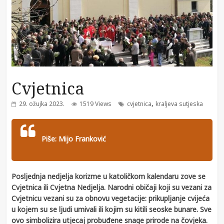
Cvjetnica
,
29. ožujka 2023.
1519 Views
cvjetnica
kraljeva sutjeska
Piše: Mijo Franković
Posljednja nedjelja korizme u katoličkom kalendaru zove se
Cvjetnica ili Cvjetna Nedjelja. Narodni običaji koji su vezani za
Cvjetnicu vezani su za obnovu vegetacije: prikupljanje cvijeća
u kojem su se ljudi umivali ili kojim su kitili seoske bunare. Sve
ovo simbolizira utjecaj probuđene snage prirode na čovjeka.