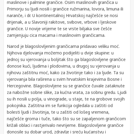
maslinove i palmine grančice. Osim maslinovih grančica u
Primorju su ljudi nosili i grančice ružmarina, lovora, limuna ili
naranče, i dr. U kontinentalnoj Hrvatskoj najčešće se nosi
drijenak, a u Slavoniji rakitove, svibove, vrbove i ljeskove
grančice. U novije vrijeme te se vrste biljaka sve češće
zamjenjuju cica macama i maslinovim grančicama.
Narod je blagoslovljenim grančicama pridavao veliku moć.
Njihova djelovanja možemo podijeliti u dvije skupine: u
jednoj su vjerovanja u boljitak što ga blagoslovljene grančice
donose kući, ljudima i plodovima, u drugoj su vjerovanja u
njihovu zaštitnu moć, kako za životinje tako i za ljude. Ta su
vjerovanja bila raširena u svim hrvatskim krajevima Bosne i
Hercegovine. Blagoslovljene su se grančice čuvale zataknute
za nabožne sobne slike, za kućna vrata, za sobnu gredu. Ljudi
su ih nosili u polja, u vinograde, u staje, te na grobove svojih
pokojnika. Zaštitna im se funkcija ogledala u zaštiti od
bolesti ljudi i životinja, te u zaštiti od lošeg vremena,
najčešće groma i tuče, tako što su se zapaljenom grančicom
križali oblaci i rastjerivalo nevrijeme. Blagoslovljene grančice
donosile su dobar urod, zdravlje i sreću kućanstvu i