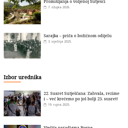
Promišljanja o voljenoj Sutjesci
7. ožujka 2026.
Sarajka – priča o božićnom odijelu
3. siječnja 2025.
Izbor urednika
22. Susret Sutješčana: Zahvala, rezime
i – već krećemo po još bolji 23. susret!
19. rujna 2025.
Vječita paradigma Bosne