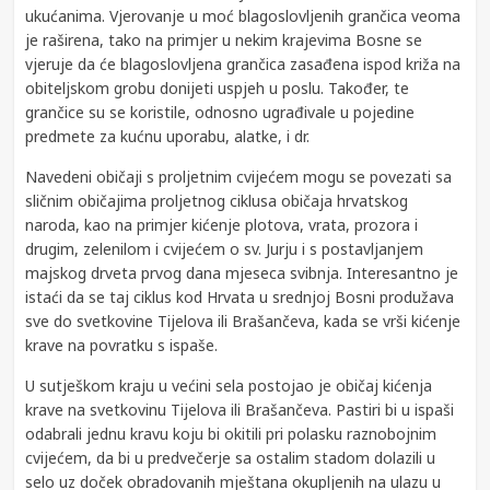
ukućanima. Vjerovanje u moć blagoslovljenih grančica veoma
je raširena, tako na primjer u nekim krajevima Bosne se
vjeruje da će blagoslovljena grančica zasađena ispod križa na
obiteljskom grobu donijeti uspjeh u poslu. Također, te
grančice su se koristile, odnosno ugrađivale u pojedine
predmete za kućnu uporabu, alatke, i dr.
Navedeni običaji s proljetnim cvijećem mogu se povezati sa
sličnim običajima proljetnog ciklusa običaja hrvatskog
naroda, kao na primjer kićenje plotova, vrata, prozora i
drugim, zelenilom i cvijećem o sv. Jurju i s postavljanjem
majskog drveta prvog dana mjeseca svibnja. Interesantno je
istaći da se taj ciklus kod Hrvata u srednjoj Bosni produžava
sve do svetkovine Tijelova ili Brašančeva, kada se vrši kićenje
krave na povratku s ispaše.
U sutješkom kraju u većini sela postojao je običaj kićenja
krave na svetkovinu Tijelova ili Brašančeva. Pastiri bi u ispaši
odabrali jednu kravu koju bi okitili pri polasku raznobojnim
cvijećem, da bi u predvečerje sa ostalim stadom dolazili u
selo uz doček obradovanih mještana okupljenih na ulazu u